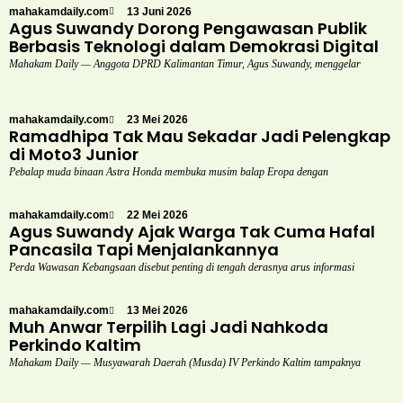
mahakamdaily.com
13 Juni 2026
Agus Suwandy Dorong Pengawasan Publik
Berbasis Teknologi dalam Demokrasi Digital
Mahakam Daily — Anggota DPRD Kalimantan Timur, Agus Suwandy, menggelar
mahakamdaily.com
23 Mei 2026
Ramadhipa Tak Mau Sekadar Jadi Pelengkap
di Moto3 Junior
Pebalap muda binaan Astra Honda membuka musim balap Eropa dengan
mahakamdaily.com
22 Mei 2026
Agus Suwandy Ajak Warga Tak Cuma Hafal
Pancasila Tapi Menjalankannya
Perda Wawasan Kebangsaan disebut penting di tengah derasnya arus informasi
mahakamdaily.com
13 Mei 2026
Muh Anwar Terpilih Lagi Jadi Nahkoda
Perkindo Kaltim
Mahakam Daily — Musyawarah Daerah (Musda) IV Perkindo Kaltim tampaknya