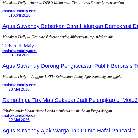
Mahakam Daily – Anggota DPRD Kalimantan Timur, Agus Suwandy, menekankan
mahakamdaily.com
11 April 2026
Agus Suwandy Beberkan Cara Hidupkan Demokrasi Daera
Mahakam Daily — Demokrasi daerah sering dibicarakan, tapi tidak selalu
Terbaru di Maly
mahakamdaily.com
13 Juni 2026
Agus Suwandy Dorong Pengawasan Publik Berbasis Tek
Mahakam Daily — Anggota DPRD Kalimantan Timur, Agus Suwandy, menggelar
mahakamdaily.com
23 Mei 2026
Ramadhipa Tak Mau Sekadar Jadi Pelengkap di Moto3
Pebalap muda binaan Astra Honda membuka musim balap Eropa dengan
mahakamdaily.com
22 Mei 2026
Agus Suwandy Ajak Warga Tak Cuma Hafal Pancasila 