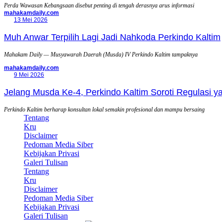
Perda Wawasan Kebangsaan disebut penting di tengah derasnya arus informasi
mahakamdaily.com
13 Mei 2026
Muh Anwar Terpilih Lagi Jadi Nahkoda Perkindo Kaltim
Mahakam Daily — Musyawarah Daerah (Musda) IV Perkindo Kaltim tampaknya
mahakamdaily.com
9 Mei 2026
Jelang Musda Ke-4, Perkindo Kaltim Soroti Regulasi 
Perkindo Kaltim berharap konsultan lokal semakin profesional dan mampu bersaing
Tentang
Kru
Disclaimer
Pedoman Media Siber
Kebijakan Privasi
Galeri Tulisan
Tentang
Kru
Disclaimer
Pedoman Media Siber
Kebijakan Privasi
Galeri Tulisan