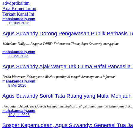
advdprdkaltim
Apa Komentarmu
Terkait Kanal Ini
mahakamdaily.com
13 Juni 2026
Agus Suwandy Dorong Pengawasan Publik Berbasis Tek
Mahakam Daily — Anggota DPRD Kalimantan Timur, Agus Suwandy, menggelar
mahakamdaily.com
22 Mei 2026
Agus Suwandy Ajak Warga Tak Cuma Hafal Pancasila 
Perda Wawasan Kebangsaan disebut penting di tengah derasnya arus informasi
mahakamdaily.com
9 Mei 2026
Agus Suwandy Soroti Tata Ruang yang Mulai Menjauh 
Penguatan Demokrasi Daerah keempat membahas arah pembangunan berkelanjutan di Ka
mahakamdaily.com
19 April 2026
Sosper Kepemudaan, Agus Suwandy: Generasi Tua Jadi