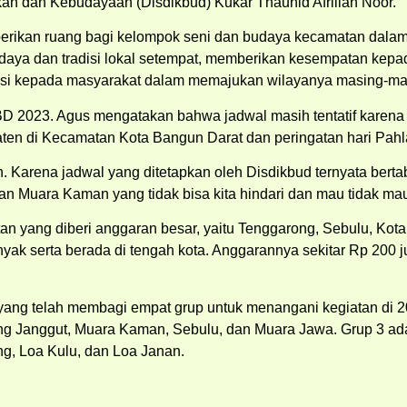
an dan Kebudayaan (Disdikbud) Kukar Thauhid Afrilian Noor.
ikan ruang bagi kelompok seni dan budaya kecamatan dalam
udaya dan tradisi lokal setempat, memberikan kesempatan ke
vasi kepada masyarakat dalam memajukan wilayanya masing-ma
SBD 2023. Agus mengatakan bahwa jadwal masih tentatif kare
paten di Kecamatan Kota Bangun Darat dan peringatan hari P
 Karena jadwal yang ditetapkan oleh Disdikbud ternyata bert
n Muara Kaman yang tidak bisa kita hindari dan mau tidak mau 
 yang diberi anggaran besar, yaitu Tenggarong, Sebulu, Kot
nyak serta berada di tengah kota. Anggarannya sekitar Rp 200
ang telah membagi empat grup untuk menangani kegiatan di 2
ng Janggut, Muara Kaman, Sebulu, dan Muara Jawa. Grup 3 ad
g, Loa Kulu, dan Loa Janan.