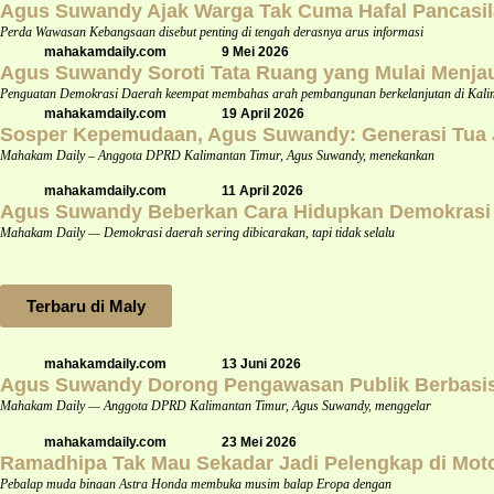
Agus Suwandy Ajak Warga Tak Cuma Hafal Pancasil
Perda Wawasan Kebangsaan disebut penting di tengah derasnya arus informasi
mahakamdaily.com
9 Mei 2026
Agus Suwandy Soroti Tata Ruang yang Mulai Menja
Penguatan Demokrasi Daerah keempat membahas arah pembangunan berkelanjutan di Kali
mahakamdaily.com
19 April 2026
Sosper Kepemudaan, Agus Suwandy: Generasi Tua Ja
Mahakam Daily – Anggota DPRD Kalimantan Timur, Agus Suwandy, menekankan
mahakamdaily.com
11 April 2026
Agus Suwandy Beberkan Cara Hidupkan Demokrasi Da
Mahakam Daily — Demokrasi daerah sering dibicarakan, tapi tidak selalu
Terbaru di Maly
mahakamdaily.com
13 Juni 2026
Agus Suwandy Dorong Pengawasan Publik Berbasis 
Mahakam Daily — Anggota DPRD Kalimantan Timur, Agus Suwandy, menggelar
mahakamdaily.com
23 Mei 2026
Ramadhipa Tak Mau Sekadar Jadi Pelengkap di Mot
Pebalap muda binaan Astra Honda membuka musim balap Eropa dengan