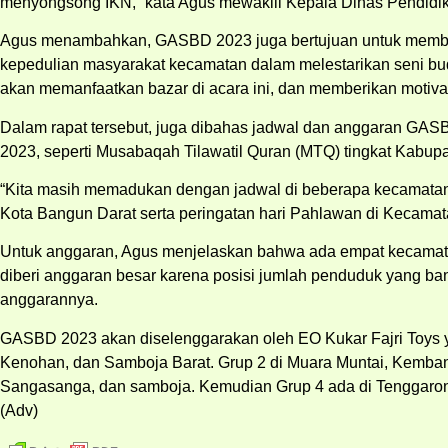
menyongsong IKN,” kata Agus mewakili Kepala Dinas Pendidik
Agus menambahkan, GASBD 2023 juga bertujuan untuk member
kepedulian masyarakat kecamatan dalam melestarikan seni b
akan memanfaatkan bazar di acara ini, dan memberikan moti
Dalam rapat tersebut, juga dibahas jadwal dan anggaran GA
2023, seperti Musabaqah Tilawatil Quran (MTQ) tingkat Kabu
“Kita masih memadukan dengan jadwal di beberapa kecamatan.
Kota Bangun Darat serta peringatan hari Pahlawan di Kecamata
Untuk anggaran, Agus menjelaskan bahwa ada empat kecamatan
diberi anggaran besar karena posisi jumlah penduduk yang ba
anggarannya.
GASBD 2023 akan diselenggarakan oleh EO Kukar Fajri Toys y
Kenohan, dan Samboja Barat. Grup 2 di Muara Muntai, Kemba
Sangasanga, dan samboja. Kemudian Grup 4 ada di Tenggaron
(Adv)