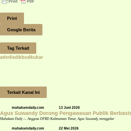
Print
Google Berita
Tag Terkait
advdisdikbudkukar
Terkait Kanal Ini
mahakamdaily.com
13 Juni 2026
Agus Suwandy Dorong Pengawasan Publik Berbasis 
Mahakam Daily — Anggota DPRD Kalimantan Timur, Agus Suwandy, menggelar
mahakamdaily.com
22 Mei 2026