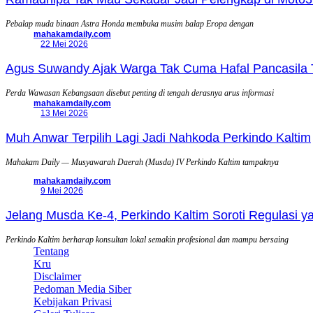
Pebalap muda binaan Astra Honda membuka musim balap Eropa dengan
mahakamdaily.com
22 Mei 2026
Agus Suwandy Ajak Warga Tak Cuma Hafal Pancasila 
Perda Wawasan Kebangsaan disebut penting di tengah derasnya arus informasi
mahakamdaily.com
13 Mei 2026
Muh Anwar Terpilih Lagi Jadi Nahkoda Perkindo Kaltim
Mahakam Daily — Musyawarah Daerah (Musda) IV Perkindo Kaltim tampaknya
mahakamdaily.com
9 Mei 2026
Jelang Musda Ke-4, Perkindo Kaltim Soroti Regulasi 
Perkindo Kaltim berharap konsultan lokal semakin profesional dan mampu bersaing
Tentang
Kru
Disclaimer
Pedoman Media Siber
Kebijakan Privasi