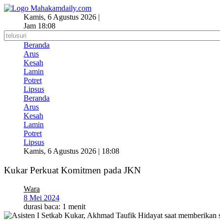
Lewati
ke
Kamis, 6 Agustus 2026 |
konten
Jam 18:08
Beranda
Arus
Kesah
Lamin
Potret
Lipsus
Beranda
Arus
Kesah
Lamin
Potret
Lipsus
Kamis, 6 Agustus 2026 | 18:08
Kukar Perkuat Komitmen pada JKN
Wara
8 Mei 2024
durasi baca: 1 menit