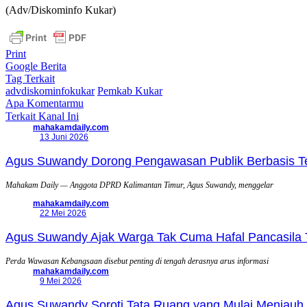
(Adv/Diskominfo Kukar)
Print
Google Berita
Tag Terkait
advdiskominfokukar
Pemkab Kukar
Apa Komentarmu
Terkait Kanal Ini
mahakamdaily.com
13 Juni 2026
Agus Suwandy Dorong Pengawasan Publik Berbasis Tek
Mahakam Daily — Anggota DPRD Kalimantan Timur, Agus Suwandy, menggelar
mahakamdaily.com
22 Mei 2026
Agus Suwandy Ajak Warga Tak Cuma Hafal Pancasila 
Perda Wawasan Kebangsaan disebut penting di tengah derasnya arus informasi
mahakamdaily.com
9 Mei 2026
Agus Suwandy Soroti Tata Ruang yang Mulai Menjauh 