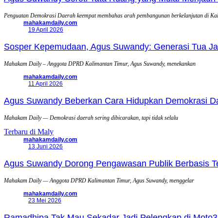
Penguatan Demokrasi Daerah keempat membahas arah pembangunan berkelanjutan di Ka
mahakamdaily.com
19 April 2026
Sosper Kepemudaan, Agus Suwandy: Generasi Tua Jadi
Mahakam Daily – Anggota DPRD Kalimantan Timur, Agus Suwandy, menekankan
mahakamdaily.com
11 April 2026
Agus Suwandy Beberkan Cara Hidupkan Demokrasi Daera
Mahakam Daily — Demokrasi daerah sering dibicarakan, tapi tidak selalu
Terbaru di Maly
mahakamdaily.com
13 Juni 2026
Agus Suwandy Dorong Pengawasan Publik Berbasis Tek
Mahakam Daily — Anggota DPRD Kalimantan Timur, Agus Suwandy, menggelar
mahakamdaily.com
23 Mei 2026
Ramadhipa Tak Mau Sekadar Jadi Pelengkap di Moto3