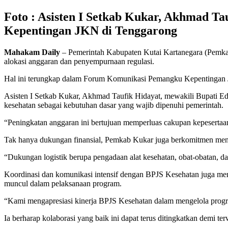
Foto : Asisten I Setkab Kukar, Akhmad 
Kepentingan JKN di Tenggarong
Mahakam Daily
– Pemerintah Kabupaten Kutai Kartanegara (Pemka
alokasi anggaran dan penyempurnaan regulasi.
Hal ini terungkap dalam Forum Komunikasi Pemangku Kepentingan J
Asisten I Setkab Kukar, Akhmad Taufik Hidayat, mewakili Bupati E
kesehatan sebagai kebutuhan dasar yang wajib dipenuhi pemerintah.
“Peningkatan anggaran ini bertujuan memperluas cakupan kepeserta
Tak hanya dukungan finansial, Pemkab Kukar juga berkomitmen menyed
“Dukungan logistik berupa pengadaan alat kesehatan, obat-obatan, dan 
Koordinasi dan komunikasi intensif dengan BPJS Kesehatan juga menj
muncul dalam pelaksanaan program.
“Kami mengapresiasi kinerja BPJS Kesehatan dalam mengelola prog
Ia berharap kolaborasi yang baik ini dapat terus ditingkatkan demi t