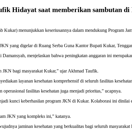
Taufik Hidayat saat memberikan sambutan 
b Kukar) menunjukkan keseriusannya dalam mendukung Program Jamin
KN yang digelar di Ruang Serba Guna Kantor Bupati Kukar, Tenggar
di Damansyah, menjelaskan bahwa peningkatan anggaran ini merupaka
an JKN bagi masyarakat Kukar,” ujar Akhmad Taufik.
iakan layanan kesehatan komprehensif di seluruh fasilitas kesehatan
operasional fasilitas kesehatan juga menjadi prioritas,” ucapnya.
adi kunci keberhasilan program JKN di Kukar. Kolaborasi ini dinilai 
ram JKN yang kompleks ini,” katanya.
erwujudnya jaminan kesehatan yang berkualitas bagi seluruh masyarakat