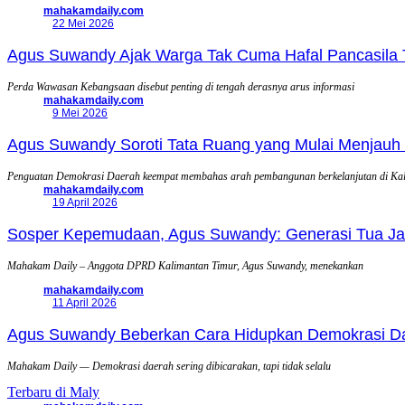
mahakamdaily.com
22 Mei 2026
Agus Suwandy Ajak Warga Tak Cuma Hafal Pancasila 
Perda Wawasan Kebangsaan disebut penting di tengah derasnya arus informasi
mahakamdaily.com
9 Mei 2026
Agus Suwandy Soroti Tata Ruang yang Mulai Menjauh 
Penguatan Demokrasi Daerah keempat membahas arah pembangunan berkelanjutan di Ka
mahakamdaily.com
19 April 2026
Sosper Kepemudaan, Agus Suwandy: Generasi Tua Jadi
Mahakam Daily – Anggota DPRD Kalimantan Timur, Agus Suwandy, menekankan
mahakamdaily.com
11 April 2026
Agus Suwandy Beberkan Cara Hidupkan Demokrasi Daera
Mahakam Daily — Demokrasi daerah sering dibicarakan, tapi tidak selalu
Terbaru di Maly