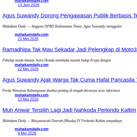
mahakamdaily.com
13 Juni 2026
Agus Suwandy Dorong Pengawasan Publik Berbasis Tek
Mahakam Daily — Anggota DPRD Kalimantan Timur, Agus Suwandy, menggelar
mahakamdaily.com
23 Mei 2026
Ramadhipa Tak Mau Sekadar Jadi Pelengkap di Moto3
Pebalap muda binaan Astra Honda membuka musim balap Eropa dengan
mahakamdaily.com
22 Mei 2026
Agus Suwandy Ajak Warga Tak Cuma Hafal Pancasila 
Perda Wawasan Kebangsaan disebut penting di tengah derasnya arus informasi
mahakamdaily.com
13 Mei 2026
Muh Anwar Terpilih Lagi Jadi Nahkoda Perkindo Kaltim
Mahakam Daily — Musyawarah Daerah (Musda) IV Perkindo Kaltim tampaknya
mahakamdaily.com
9 Mei 2026