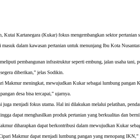
utai Kartanegara (Kukar) fokus mengembangkan sektor pertanian seba
ami masuk dalam kawasan pertanian untuk menunjang Ibu Kota Nusanta
eliputi pembangunan infrastruktur seperti embung, jalan usaha tani, 
gera diberikan,” jelas Sodikin.
ipari Makmur meningkat, mewujudkan Kukar sebagai lumbung pangan K
pangan desa bisa tercapai,” ujarnya.
ni juga menjadi fokus utama. Hal ini dilakukan melalui pelatihan, pen
ingga dapat menghasilkan produk pertanian yang berkualitas dan berni
Makmur diharapkan dapat berkontribusi dalam mewujudkan Kukar seb
sa Cipari Makmur dapat menjadi lumbung pangan yang menopang IKN,”