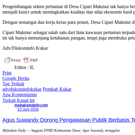
Pengembangan sektor pertanian di Desa Cipari Makmur tak hanya ber
menjadi kunci untuk meningkatkan kualitas dan nilai ekonomis hasil 
Dengan semangat dan kerja keras para petani, Desa Cipari Makmur 
Cipari Makmur sebagai salah satu dari lima kawasan pertanian terpa
ini tak hanya menunjang ketahanan pangan, tetapi juga membuka pel
Adv/Diskominfo Kukar
Editor : IL
Print
Google Berita
Tag Terkait
advdiskominfokukar
Pemkab Kukar
Apa Komentarmu
Terkait Kanal Ini
mahakamdaily.com
13 Juni 2026
Agus Suwandy Dorong Pengawasan Publik Berbasis Tek
Mahakam Daily — Anggota DPRD Kalimantan Timur, Agus Suwandy, menggelar