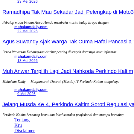
23 Mei 2026
Ramadhipa Tak Mau Sekadar Jadi Pelengkap di Moto3
Pebalap muda binaan Astra Honda membuka musim balap Eropa dengan
mahakamdaily.com
22 Mei 2026
Agus Suwandy Ajak Warga Tak Cuma Hafal Pancasila 
Perda Wawasan Kebangsaan disebut penting di tengah derasnya arus informasi
mahakamdaily.com
13 Mei 2026
Muh Anwar Terpilih Lagi Jadi Nahkoda Perkindo Kaltim
Mahakam Daily — Musyawarah Daerah (Musda) IV Perkindo Kaltim tampaknya
mahakamdaily.com
9 Mei 2026
Jelang Musda Ke-4, Perkindo Kaltim Soroti Regulasi 
Perkindo Kaltim berharap konsultan lokal semakin profesional dan mampu bersaing
Tentang
Kru
Disclaimer