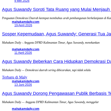
9 Mei 2026
Agus Suwandy Soroti Tata Ruang yang Mulai Menjauh 
Penguatan Demokrasi Daerah keempat membahas arah pembangunan berkelanjutan di Ka
mahakamdaily.com
19 April 2026
Sosper Kepemudaan, Agus Suwandy: Generasi Tua Jadi
Mahakam Daily – Anggota DPRD Kalimantan Timur, Agus Suwandy, menekankan
mahakamdaily.com
11 April 2026
Agus Suwandy Beberkan Cara Hidupkan Demokrasi Daera
Mahakam Daily — Demokrasi daerah sering dibicarakan, tapi tidak selalu
Terbaru di Maly
mahakamdaily.com
13 Juni 2026
Agus Suwandy Dorong Pengawasan Publik Berbasis Tek
Mahakam Daily — Anggota DPRD Kalimantan Timur, Agus Suwandy, menggelar
mahakamdaily.com