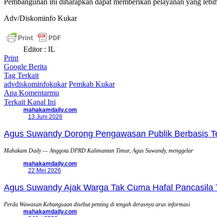
Pembangunan ini diharapkan dapat memberikan pelayanan yang lebi
Adv/Diskominfo Kukar
Editor : IL
Print
Google Berita
Tag Terkait
advdiskominfokukar
Pemkab Kukar
Apa Komentarmu
Terkait Kanal Ini
mahakamdaily.com
13 Juni 2026
Agus Suwandy Dorong Pengawasan Publik Berbasis Tek
Mahakam Daily — Anggota DPRD Kalimantan Timur, Agus Suwandy, menggelar
mahakamdaily.com
22 Mei 2026
Agus Suwandy Ajak Warga Tak Cuma Hafal Pancasila 
Perda Wawasan Kebangsaan disebut penting di tengah derasnya arus informasi
mahakamdaily.com