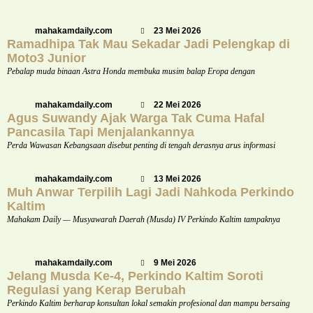
mahakamdaily.com
23 Mei 2026
Ramadhipa Tak Mau Sekadar Jadi Pelengkap di
Moto3 Junior
Pebalap muda binaan Astra Honda membuka musim balap Eropa dengan
mahakamdaily.com
22 Mei 2026
Agus Suwandy Ajak Warga Tak Cuma Hafal
Pancasila Tapi Menjalankannya
Perda Wawasan Kebangsaan disebut penting di tengah derasnya arus informasi
mahakamdaily.com
13 Mei 2026
Muh Anwar Terpilih Lagi Jadi Nahkoda Perkindo
Kaltim
Mahakam Daily — Musyawarah Daerah (Musda) IV Perkindo Kaltim tampaknya
mahakamdaily.com
9 Mei 2026
Jelang Musda Ke-4, Perkindo Kaltim Soroti
Regulasi yang Kerap Berubah
Perkindo Kaltim berharap konsultan lokal semakin profesional dan mampu bersaing