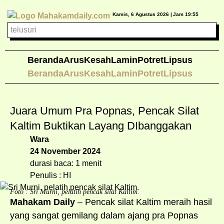
Kamis, 6 Agustus 2026 |
Jam 19:55
Beranda
Arus
Kesah
Lamin
Potret
Lipsus
Beranda
Arus
Kesah
Lamin
Potret
Lipsus
Juara Umum Pra Popnas, Pencak Silat
Kaltim Buktikan Layang DIbanggakan
Wara
24 November 2024
durasi baca: 1 menit
Penulis : HI
Foto : Sri Murni, pelatih pencak silat Kaltim.
Mahakam Daily
– Pencak silat Kaltim meraih hasil
yang sangat gemilang dalam ajang pra Popnas