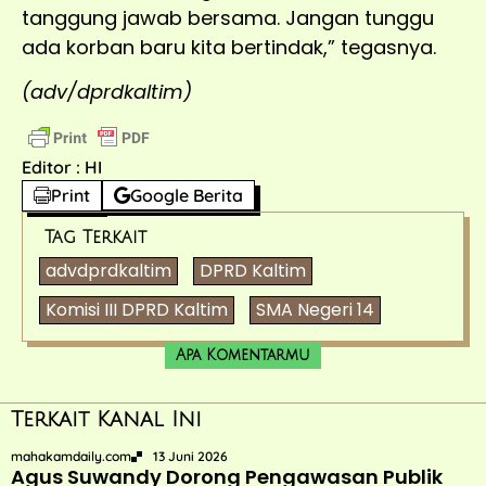
tanggung jawab bersama. Jangan tunggu
ada korban baru kita bertindak,” tegasnya.
(adv/dprdkaltim)
Editor : HI
Print
Google Berita
Tag Terkait
advdprdkaltim
DPRD Kaltim
Komisi III DPRD Kaltim
SMA Negeri 14
Apa Komentarmu
Terkait Kanal Ini
mahakamdaily.com
13 Juni 2026
Agus Suwandy Dorong Pengawasan Publik