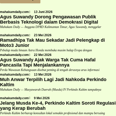
mahakamdaily.com
13 Juni 2026
Agus Suwandy Dorong Pengawasan Publik
Berbasis Teknologi dalam Demokrasi Digital
Mahakam Daily — Anggota DPRD Kalimantan Timur, Agus Suwandy, menggelar
mahakamdaily.com
23 Mei 2026
Ramadhipa Tak Mau Sekadar Jadi Pelengkap di
Moto3 Junior
Pebalap muda binaan Astra Honda membuka musim balap Eropa dengan
mahakamdaily.com
22 Mei 2026
Agus Suwandy Ajak Warga Tak Cuma Hafal
Pancasila Tapi Menjalankannya
Perda Wawasan Kebangsaan disebut penting di tengah derasnya arus informasi
mahakamdaily.com
13 Mei 2026
Muh Anwar Terpilih Lagi Jadi Nahkoda Perkindo
Kaltim
Mahakam Daily — Musyawarah Daerah (Musda) IV Perkindo Kaltim tampaknya
mahakamdaily.com
9 Mei 2026
Jelang Musda Ke-4, Perkindo Kaltim Soroti Regulasi
yang Kerap Berubah
Perkindo Kaltim berharap konsultan lokal semakin profesional dan mampu bersaing