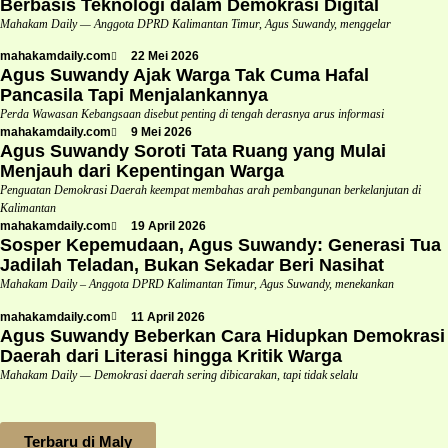
Berbasis Teknologi dalam Demokrasi Digital
Mahakam Daily — Anggota DPRD Kalimantan Timur, Agus Suwandy, menggelar
mahakamdaily.com
22 Mei 2026
Agus Suwandy Ajak Warga Tak Cuma Hafal
Pancasila Tapi Menjalankannya
Perda Wawasan Kebangsaan disebut penting di tengah derasnya arus informasi
mahakamdaily.com
9 Mei 2026
Agus Suwandy Soroti Tata Ruang yang Mulai
Menjauh dari Kepentingan Warga
Penguatan Demokrasi Daerah keempat membahas arah pembangunan berkelanjutan di
Kalimantan
mahakamdaily.com
19 April 2026
Sosper Kepemudaan, Agus Suwandy: Generasi Tua
Jadilah Teladan, Bukan Sekadar Beri Nasihat
Mahakam Daily – Anggota DPRD Kalimantan Timur, Agus Suwandy, menekankan
mahakamdaily.com
11 April 2026
Agus Suwandy Beberkan Cara Hidupkan Demokrasi
Daerah dari Literasi hingga Kritik Warga
Mahakam Daily — Demokrasi daerah sering dibicarakan, tapi tidak selalu
Terbaru di Maly