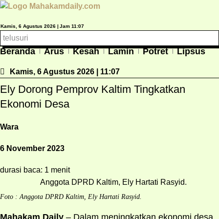
Lewati
ke
Kamis, 6 Agustus 2026 |
Jam 11:07
konten
Beranda
Arus
Kesah
Lamin
Potret
Lipsus
Kamis, 6 Agustus 2026 | 11:07
Ely Dorong Pemprov Kaltim Tingkatkan
Ekonomi Desa
Wara
6 November 2023
durasi baca: 1 menit
Foto : Anggota DPRD Kaltim, Ely Hartati Rasyid.
Mahakam Daily
– Dalam meningkatkan ekonomi desa,