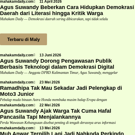
mahakamdaily.com
11 April 2026
Agus Suwandy Beberkan Cara Hidupkan Demokrasi
Daerah dari Literasi hingga Kritik Warga
Mahakam Daily — Demokrasi daerah sering dibicarakan, tapi tidak selalu
Terbaru di Maly
mahakamdaily.com
13 Juni 2026
Agus Suwandy Dorong Pengawasan Publik
Berbasis Teknologi dalam Demokrasi Digital
Mahakam Daily — Anggota DPRD Kalimantan Timur, Agus Suwandy, menggelar
mahakamdaily.com
23 Mei 2026
Ramadhipa Tak Mau Sekadar Jadi Pelengkap di
Moto3 Junior
Pebalap muda binaan Astra Honda membuka musim balap Eropa dengan
mahakamdaily.com
22 Mei 2026
Agus Suwandy Ajak Warga Tak Cuma Hafal
Pancasila Tapi Menjalankannya
Perda Wawasan Kebangsaan disebut penting di tengah derasnya arus informasi
mahakamdaily.com
13 Mei 2026
Muh Anwar Terpilih Lagi Jadi Nahkoda Perkindo