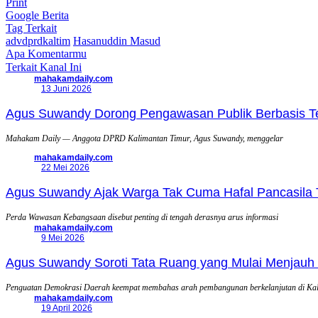
Print
Google Berita
Tag Terkait
advdprdkaltim
Hasanuddin Masud
Apa Komentarmu
Terkait Kanal Ini
mahakamdaily.com
13 Juni 2026
Agus Suwandy Dorong Pengawasan Publik Berbasis Tek
Mahakam Daily — Anggota DPRD Kalimantan Timur, Agus Suwandy, menggelar
mahakamdaily.com
22 Mei 2026
Agus Suwandy Ajak Warga Tak Cuma Hafal Pancasila 
Perda Wawasan Kebangsaan disebut penting di tengah derasnya arus informasi
mahakamdaily.com
9 Mei 2026
Agus Suwandy Soroti Tata Ruang yang Mulai Menjauh 
Penguatan Demokrasi Daerah keempat membahas arah pembangunan berkelanjutan di Ka
mahakamdaily.com
19 April 2026