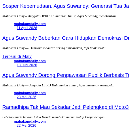
Sosper Kepemudaan, Agus Suwandy: Generasi Tua Jadi
Mahakam Daily – Anggota DPRD Kalimantan Timur, Agus Suwandy, menekankan
mahakamdaily.com
11 April 2026
Agus Suwandy Beberkan Cara Hidupkan Demokrasi Daera
Mahakam Daily — Demokrasi daerah sering dibicarakan, tapi tidak selalu
Terbaru di Maly
mahakamdaily.com
13 Juni 2026
Agus Suwandy Dorong Pengawasan Publik Berbasis Tek
Mahakam Daily — Anggota DPRD Kalimantan Timur, Agus Suwandy, menggelar
mahakamdaily.com
23 Mei 2026
Ramadhipa Tak Mau Sekadar Jadi Pelengkap di Moto3
Pebalap muda binaan Astra Honda membuka musim balap Eropa dengan
mahakamdaily.com
22 Mei 2026