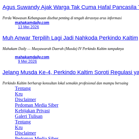
Agus Suwandy Ajak Warga Tak Cuma Hafal Pancasila 
Perda Wawasan Kebangsaan disebut penting di tengah derasnya arus informasi
mahakamdaily.com
13 Mei 2026
Muh Anwar Terpilih Lagi Jadi Nahkoda Perkindo Kaltim
Mahakam Daily — Musyawarah Daerah (Musda) IV Perkindo Kaltim tampaknya
mahakamdaily.com
9 Mei 2026
Jelang Musda Ke-4, Perkindo Kaltim Soroti Regulasi 
Perkindo Kaltim berharap konsultan lokal semakin profesional dan mampu bersaing
Tentang
Kru
Disclaimer
Pedoman Media Siber
Kebijakan Privasi
Galeri Tulisan
Tentang
Kru
Disclaimer
Pedoman Media Siber