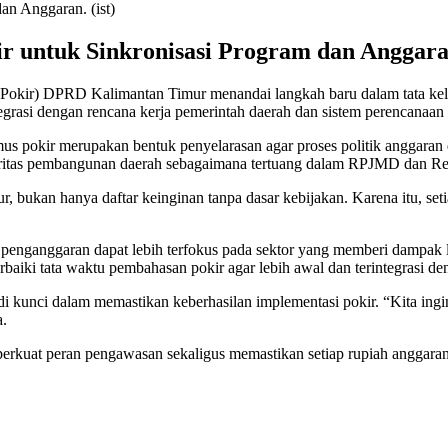
 untuk Sinkronisasi Program dan Anggaran.
kir) DPRD Kalimantan Timur menandai langkah baru dalam tata kelola
egrasi dengan rencana kerja pemerintah daerah dan sistem perencanaan 
okir merupakan bentuk penyelarasan agar proses politik anggaran di 
ioritas pembangunan daerah sebagaimana tertuang dalam RPJMD dan Ren
 bukan hanya daftar keinginan tanpa dasar kebijakan. Karena itu, seti
enganggaran dapat lebih terfokus pada sektor yang memberi dampak lan
rbaiki tata waktu pembahasan pokir agar lebih awal dan terintegrasi
 kunci dalam memastikan keberhasilan implementasi pokir. “Kita ingin 
a.
kuat peran pengawasan sekaligus memastikan setiap rupiah anggaran 