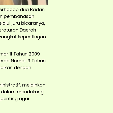
 terhadap dua Badan
ngan pembahasan
alui juru bicaranya,
eraturan Daerah
yangkut kepentingan
mor 11 Tahun 2009
Perda Nomor 9 Tahun
uaikan dengan
nistratif, melainkan
MD dalam mendukung
penting agar