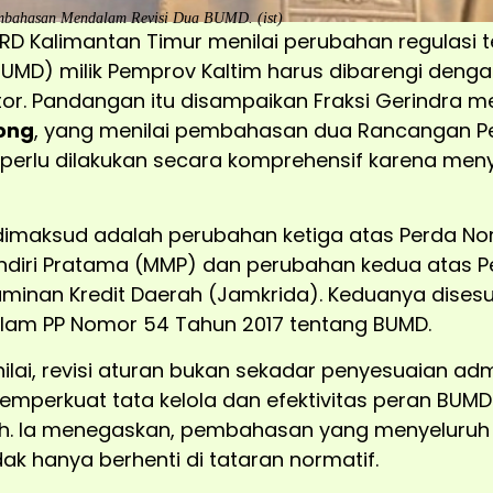
bahasan Mendalam Revisi Dua BUMD. (ist)
RD Kalimantan Timur menilai perubahan regulasi
(BUMD) milik Pemprov Kaltim harus dibarengi de
or. Pandangan itu disampaikan Fraksi Gerindra mel
ong
, yang menilai pembahasan dua Rancangan P
 perlu dilakukan secara komprehensif karena men
imaksud adalah perubahan ketiga atas Perda No
ndiri Pratama (MMP) dan perubahan kedua atas 
aminan Kredit Daerah (Jamkrida). Keduanya dises
alam PP Nomor 54 Tahun 2017 tentang BUMD.
ai, revisi aturan bukan sekadar penyesuaian admi
mperkuat tata kelola dan efektivitas peran BU
h. Ia menegaskan, pembahasan yang menyeluruh 
dak hanya berhenti di tataran normatif.