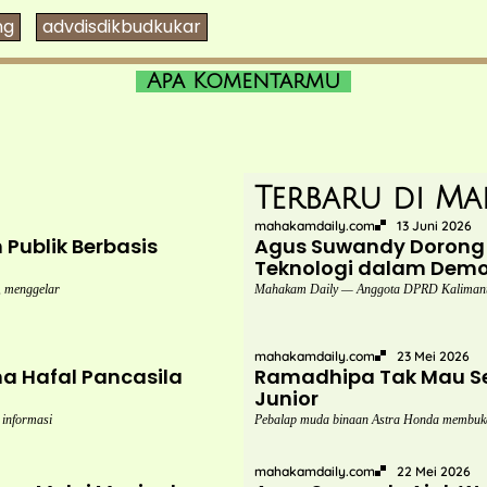
ng
advdisdikbudkukar
Apa Komentarmu
Terbaru di Ma
mahakamdaily.com
13 Juni 2026
ublik Berbasis
Agus Suwandy Dorong 
Teknologi dalam Demok
 menggelar
Mahakam Daily — Anggota DPRD Kalimanta
mahakamdaily.com
23 Mei 2026
 Hafal Pancasila
Ramadhipa Tak Mau Se
Junior
 informasi
Pebalap muda binaan Astra Honda membuk
mahakamdaily.com
22 Mei 2026