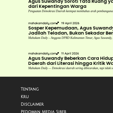
Agus Suwandy Soroti Tata Ruang y
dari Kepentingan Warga
Penguatan Demokrasi Daerah keempat membahas arah pembangunan 
mahakamdaily.com
19 April 2026
Sosper Kepemudaan, Agus Suwandy
Jadilah Teladan, Bukan Sekadar Ber
Mahakam Daily – Anggota DPRD Kalimantan Timur, Agus Suwandy,
mahakamdaily.com
11 April 2026
Agus Suwandy Beberkan Cara Hidu
Daerah dari Literasi hingga Kritik W
Mahakam Daily — Demokrasi daerah sering dibicarakan, tapi tidak s
Tentang
Kru
Disclaimer
Pedoman Media Siber