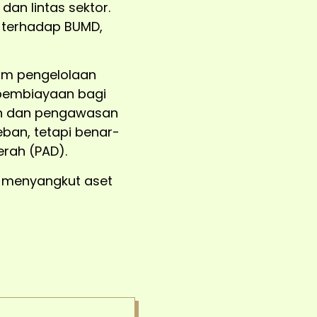
an lintas sektor.
 terhadap BUMD,
am pengelolaan
pembiayaan bagi
an dan pengawasan
ban, tetapi benar-
rah (PAD).
i menyangkut aset