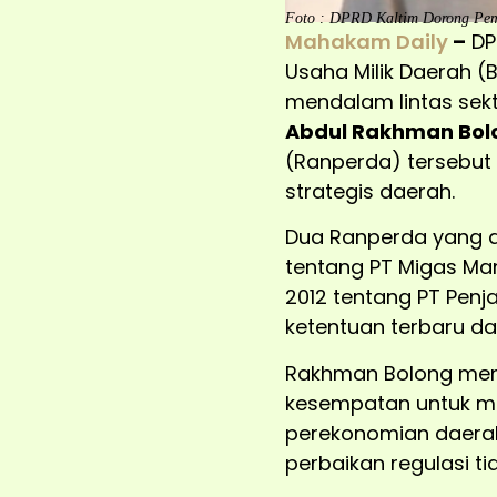
Foto : DPRD Kaltim Dorong Pem
Mahakam Daily
–
DP
Usaha Milik Daerah 
mendalam lintas sekt
Abdul Rakhman Bol
(Ranperda) tersebut
strategis daerah.
Dua Ranperda yang d
tentang PT Migas Ma
2012 tentang PT Penj
ketentuan terbaru d
Rakhman Bolong menil
kesempatan untuk me
perekonomian daera
perbaikan regulasi ti