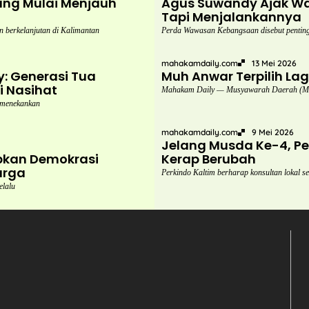
ang Mulai Menjauh
Agus Suwandy Ajak Wa
Tapi Menjalankannya
berkelanjutan di Kalimantan
Perda Wawasan Kebangsaan disebut penting 
mahakamdaily.com
13 Mei 2026
: Generasi Tua
Muh Anwar Terpilih La
i Nasihat
Mahakam Daily — Musyawarah Daerah (Mus
 menekankan
mahakamdaily.com
9 Mei 2026
Jelang Musda Ke-4, Per
pkan Demokrasi
Kerap Berubah
arga
Perkindo Kaltim berharap konsultan lokal 
elalu