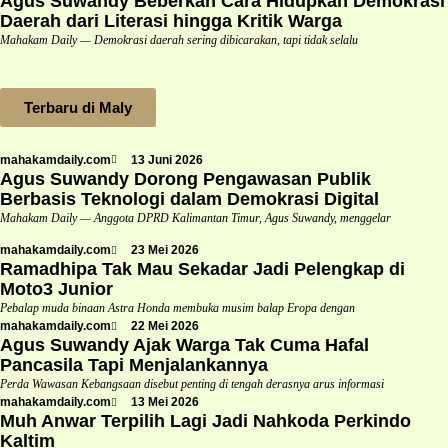
Agus Suwandy Beberkan Cara Hidupkan Demokrasi
Daerah dari Literasi hingga Kritik Warga
Mahakam Daily — Demokrasi daerah sering dibicarakan, tapi tidak selalu
Terbaru di Maly
mahakamdaily.com
13 Juni 2026
Agus Suwandy Dorong Pengawasan Publik
Berbasis Teknologi dalam Demokrasi Digital
Mahakam Daily — Anggota DPRD Kalimantan Timur, Agus Suwandy, menggelar
mahakamdaily.com
23 Mei 2026
Ramadhipa Tak Mau Sekadar Jadi Pelengkap di
Moto3 Junior
Pebalap muda binaan Astra Honda membuka musim balap Eropa dengan
mahakamdaily.com
22 Mei 2026
Agus Suwandy Ajak Warga Tak Cuma Hafal
Pancasila Tapi Menjalankannya
Perda Wawasan Kebangsaan disebut penting di tengah derasnya arus informasi
mahakamdaily.com
13 Mei 2026
Muh Anwar Terpilih Lagi Jadi Nahkoda Perkindo
Kaltim