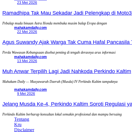
23 Mei 2026
Ramadhipa Tak Mau Sekadar Jadi Pelengkap di Moto3
Pebalap muda binaan Astra Honda membuka musim balap Eropa dengan
mahakamdaily.com
22 Mei 2026
Agus Suwandy Ajak Warga Tak Cuma Hafal Pancasila 
Perda Wawasan Kebangsaan disebut penting di tengah derasnya arus informasi
mahakamdaily.com
13 Mei 2026
Muh Anwar Terpilih Lagi Jadi Nahkoda Perkindo Kaltim
Mahakam Daily — Musyawarah Daerah (Musda) IV Perkindo Kaltim tampaknya
mahakamdaily.com
9 Mei 2026
Jelang Musda Ke-4, Perkindo Kaltim Soroti Regulasi 
Perkindo Kaltim berharap konsultan lokal semakin profesional dan mampu bersaing
Tentang
Kru
Disclaimer