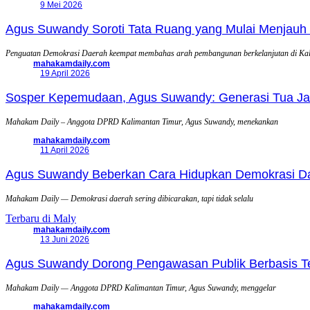
9 Mei 2026
Agus Suwandy Soroti Tata Ruang yang Mulai Menjauh 
Penguatan Demokrasi Daerah keempat membahas arah pembangunan berkelanjutan di Ka
mahakamdaily.com
19 April 2026
Sosper Kepemudaan, Agus Suwandy: Generasi Tua Jadi
Mahakam Daily – Anggota DPRD Kalimantan Timur, Agus Suwandy, menekankan
mahakamdaily.com
11 April 2026
Agus Suwandy Beberkan Cara Hidupkan Demokrasi Daera
Mahakam Daily — Demokrasi daerah sering dibicarakan, tapi tidak selalu
Terbaru di Maly
mahakamdaily.com
13 Juni 2026
Agus Suwandy Dorong Pengawasan Publik Berbasis Tek
Mahakam Daily — Anggota DPRD Kalimantan Timur, Agus Suwandy, menggelar
mahakamdaily.com