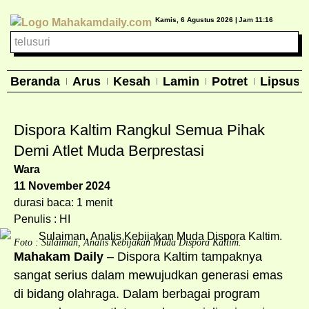
Kamis, 6 Agustus 2026 |
Jam 11:16
Beranda
Arus
Kesah
Lamin
Potret
Lipsus
Dispora Kaltim Rangkul Semua Pihak
Demi Atlet Muda Berprestasi
Wara
11 November 2024
durasi baca: 1 menit
Penulis : HI
Foto : Sulaiman, Analis Kebijakan Muda Dispora Kaltim.
Mahakam Daily
– Dispora Kaltim tampaknya
sangat serius dalam mewujudkan generasi emas
di bidang olahraga. Dalam berbagai program