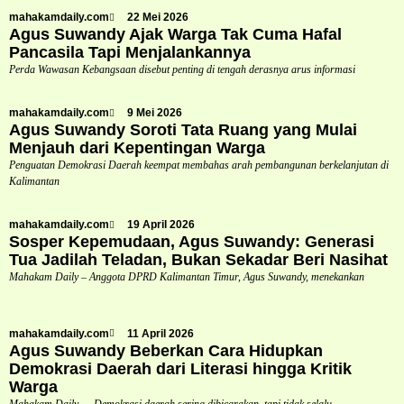
mahakamdaily.com
22 Mei 2026
Agus Suwandy Ajak Warga Tak Cuma Hafal
Pancasila Tapi Menjalankannya
Perda Wawasan Kebangsaan disebut penting di tengah derasnya arus informasi
mahakamdaily.com
9 Mei 2026
Agus Suwandy Soroti Tata Ruang yang Mulai
Menjauh dari Kepentingan Warga
Penguatan Demokrasi Daerah keempat membahas arah pembangunan berkelanjutan di
Kalimantan
mahakamdaily.com
19 April 2026
Sosper Kepemudaan, Agus Suwandy: Generasi
Tua Jadilah Teladan, Bukan Sekadar Beri Nasihat
Mahakam Daily – Anggota DPRD Kalimantan Timur, Agus Suwandy, menekankan
mahakamdaily.com
11 April 2026
Agus Suwandy Beberkan Cara Hidupkan
Demokrasi Daerah dari Literasi hingga Kritik
Warga
Mahakam Daily — Demokrasi daerah sering dibicarakan, tapi tidak selalu