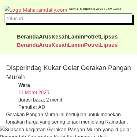
Kamis, 6 Agustus 2026 |
Jam 13:38
Beranda
Arus
Kesah
Lamin
Potret
Lipsus
Beranda
Arus
Kesah
Lamin
Potret
Lipsus
Disperindag Kukar Gelar Gerakan Pangan
Murah
Wara
11 Maret 2025
durasi baca: 2 menit
Penulis : AD
Gerakan Pangan Murah ini bertujuan untuk menekan
lonjakan harga yang sering terjadi menjelang Ramadan.