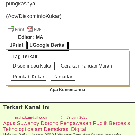
pungkasnya.
(Adv/DiskominfoKukar)
Editor : MA
Print
Google Berita
Tag Terkait
Disperindag Kukar
Gerakan Pangan Murah
Pemkab Kukar
Ramadan
Apa Komentarmu
Terkait Kanal Ini
mahakamdaily.com
13 Juni 2026
Agus Suwandy Dorong Pengawasan Publik Berbasis
Teknologi dalam Demokrasi Digital
Mahakam Daily — Anggota DPRD Kalimantan Timur, Agus Suwandy, menggelar