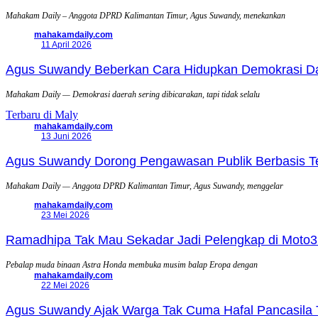
Mahakam Daily – Anggota DPRD Kalimantan Timur, Agus Suwandy, menekankan
mahakamdaily.com
11 April 2026
Agus Suwandy Beberkan Cara Hidupkan Demokrasi Daera
Mahakam Daily — Demokrasi daerah sering dibicarakan, tapi tidak selalu
Terbaru di Maly
mahakamdaily.com
13 Juni 2026
Agus Suwandy Dorong Pengawasan Publik Berbasis Tek
Mahakam Daily — Anggota DPRD Kalimantan Timur, Agus Suwandy, menggelar
mahakamdaily.com
23 Mei 2026
Ramadhipa Tak Mau Sekadar Jadi Pelengkap di Moto3
Pebalap muda binaan Astra Honda membuka musim balap Eropa dengan
mahakamdaily.com
22 Mei 2026
Agus Suwandy Ajak Warga Tak Cuma Hafal Pancasila 