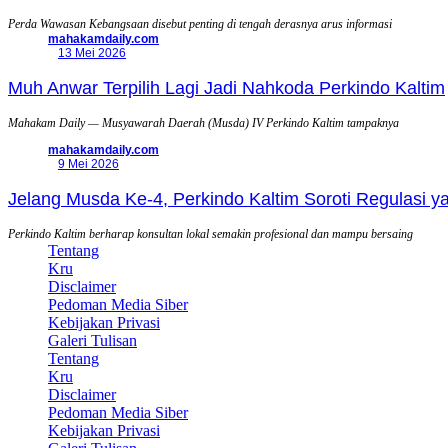
Perda Wawasan Kebangsaan disebut penting di tengah derasnya arus informasi
mahakamdaily.com
13 Mei 2026
Muh Anwar Terpilih Lagi Jadi Nahkoda Perkindo Kaltim
Mahakam Daily — Musyawarah Daerah (Musda) IV Perkindo Kaltim tampaknya
mahakamdaily.com
9 Mei 2026
Jelang Musda Ke-4, Perkindo Kaltim Soroti Regulasi 
Perkindo Kaltim berharap konsultan lokal semakin profesional dan mampu bersaing
Tentang
Kru
Disclaimer
Pedoman Media Siber
Kebijakan Privasi
Galeri Tulisan
Tentang
Kru
Disclaimer
Pedoman Media Siber
Kebijakan Privasi