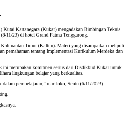
r
d) Kutai Kartanegara (Kukar) mengadakan Bimbingan Teknis
 (8/11/23) di hotel Grand Fatma Tenggarong.
i Kalimantan Timur (Kaltim). Materi yang disampaikan meliputi
patkan pemahaman tentang Implementasi Kurikulum Merdeka dan
ini merupakan komitmen serius dari Disdikbud Kukar untuk
hara lingkungan belajar yang berkualitas.
 dalam pembelajaran,” ujar Joko, Senin (6/11/2023).
sing.
gkasnya.