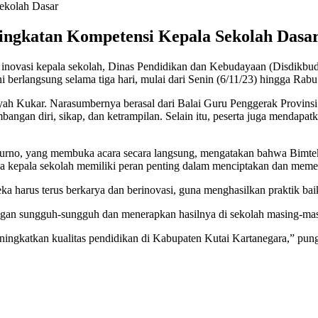
ingkatan Kompetensi Kepala Sekolah Dasa
 inovasi kepala sekolah, Dinas Pendidikan dan Kebudayaan (Disdikbu
 berlangsung selama tiga hari, mulai dari Senin (6/11/23) hingga Rabu
layah Kukar. Narasumbernya berasal dari Balai Guru Penggerak Provins
mbangan diri, sikap, dan ketrampilan. Selain itu, peserta juga menda
no, yang membuka acara secara langsung, mengatakan bahwa Bimtek 
a kepala sekolah memiliki peran penting dalam menciptakan dan memeli
 harus terus berkarya dan berinovasi, guna menghasilkan praktik baik
dengan sungguh-sungguh dan menerapkan hasilnya di sekolah masing-ma
ningkatkan kualitas pendidikan di Kabupaten Kutai Kartanegara,” pun