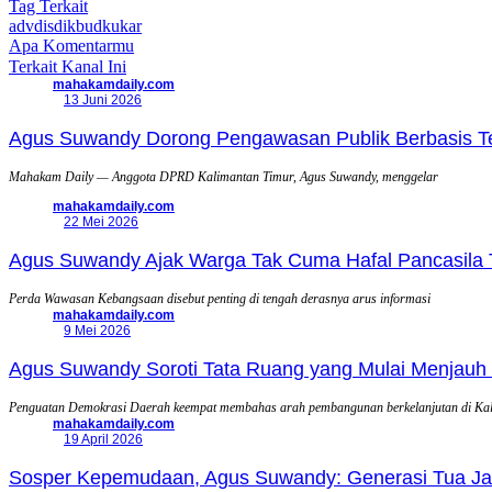
Tag Terkait
advdisdikbudkukar
Apa Komentarmu
Terkait Kanal Ini
mahakamdaily.com
13 Juni 2026
Agus Suwandy Dorong Pengawasan Publik Berbasis Tek
Mahakam Daily — Anggota DPRD Kalimantan Timur, Agus Suwandy, menggelar
mahakamdaily.com
22 Mei 2026
Agus Suwandy Ajak Warga Tak Cuma Hafal Pancasila 
Perda Wawasan Kebangsaan disebut penting di tengah derasnya arus informasi
mahakamdaily.com
9 Mei 2026
Agus Suwandy Soroti Tata Ruang yang Mulai Menjauh 
Penguatan Demokrasi Daerah keempat membahas arah pembangunan berkelanjutan di Ka
mahakamdaily.com
19 April 2026
Sosper Kepemudaan, Agus Suwandy: Generasi Tua Jadi