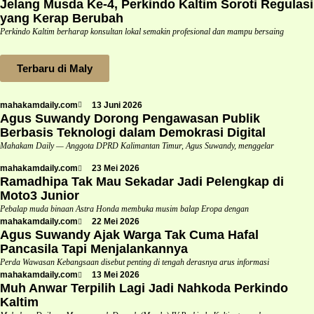
Jelang Musda Ke-4, Perkindo Kaltim Soroti Regulasi
yang Kerap Berubah
Perkindo Kaltim berharap konsultan lokal semakin profesional dan mampu bersaing
Terbaru di Maly
mahakamdaily.com
13 Juni 2026
Agus Suwandy Dorong Pengawasan Publik
Berbasis Teknologi dalam Demokrasi Digital
Mahakam Daily — Anggota DPRD Kalimantan Timur, Agus Suwandy, menggelar
mahakamdaily.com
23 Mei 2026
Ramadhipa Tak Mau Sekadar Jadi Pelengkap di
Moto3 Junior
Pebalap muda binaan Astra Honda membuka musim balap Eropa dengan
mahakamdaily.com
22 Mei 2026
Agus Suwandy Ajak Warga Tak Cuma Hafal
Pancasila Tapi Menjalankannya
Perda Wawasan Kebangsaan disebut penting di tengah derasnya arus informasi
mahakamdaily.com
13 Mei 2026
Muh Anwar Terpilih Lagi Jadi Nahkoda Perkindo
Kaltim