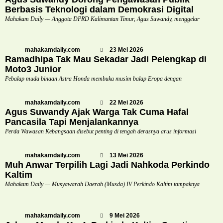
Berbasis Teknologi dalam Demokrasi Digital
Mahakam Daily — Anggota DPRD Kalimantan Timur, Agus Suwandy, menggelar
mahakamdaily.com
23 Mei 2026
Ramadhipa Tak Mau Sekadar Jadi Pelengkap di
Moto3 Junior
Pebalap muda binaan Astra Honda membuka musim balap Eropa dengan
mahakamdaily.com
22 Mei 2026
Agus Suwandy Ajak Warga Tak Cuma Hafal
Pancasila Tapi Menjalankannya
Perda Wawasan Kebangsaan disebut penting di tengah derasnya arus informasi
mahakamdaily.com
13 Mei 2026
Muh Anwar Terpilih Lagi Jadi Nahkoda Perkindo
Kaltim
Mahakam Daily — Musyawarah Daerah (Musda) IV Perkindo Kaltim tampaknya
mahakamdaily.com
9 Mei 2026