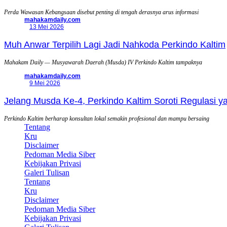
Perda Wawasan Kebangsaan disebut penting di tengah derasnya arus informasi
mahakamdaily.com
13 Mei 2026
Muh Anwar Terpilih Lagi Jadi Nahkoda Perkindo Kaltim
Mahakam Daily — Musyawarah Daerah (Musda) IV Perkindo Kaltim tampaknya
mahakamdaily.com
9 Mei 2026
Jelang Musda Ke-4, Perkindo Kaltim Soroti Regulasi 
Perkindo Kaltim berharap konsultan lokal semakin profesional dan mampu bersaing
Tentang
Kru
Disclaimer
Pedoman Media Siber
Kebijakan Privasi
Galeri Tulisan
Tentang
Kru
Disclaimer
Pedoman Media Siber
Kebijakan Privasi