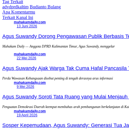
Tag Terkait
advdprdkaltim
Budianto Bulang
Apa Komentarmu
Terkait Kanal Ini
mahakamdaily.com
13 Juni 2026
Agus Suwandy Dorong Pengawasan Publik Berbasis Tek
Mahakam Daily — Anggota DPRD Kalimantan Timur, Agus Suwandy, menggelar
mahakamdaily.com
22 Mei 2026
Agus Suwandy Ajak Warga Tak Cuma Hafal Pancasila 
Perda Wawasan Kebangsaan disebut penting di tengah derasnya arus informasi
mahakamdaily.com
9 Mei 2026
Agus Suwandy Soroti Tata Ruang yang Mulai Menjauh 
Penguatan Demokrasi Daerah keempat membahas arah pembangunan berkelanjutan di Ka
mahakamdaily.com
19 April 2026
Sosper Kepemudaan, Agus Suwandy: Generasi Tua Jadi