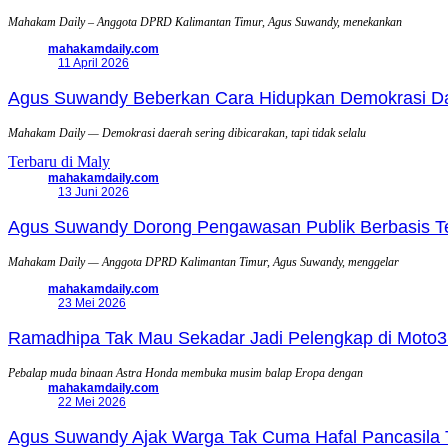
Mahakam Daily – Anggota DPRD Kalimantan Timur, Agus Suwandy, menekankan
mahakamdaily.com
11 April 2026
Agus Suwandy Beberkan Cara Hidupkan Demokrasi Daera
Mahakam Daily — Demokrasi daerah sering dibicarakan, tapi tidak selalu
Terbaru di Maly
mahakamdaily.com
13 Juni 2026
Agus Suwandy Dorong Pengawasan Publik Berbasis Tek
Mahakam Daily — Anggota DPRD Kalimantan Timur, Agus Suwandy, menggelar
mahakamdaily.com
23 Mei 2026
Ramadhipa Tak Mau Sekadar Jadi Pelengkap di Moto3
Pebalap muda binaan Astra Honda membuka musim balap Eropa dengan
mahakamdaily.com
22 Mei 2026
Agus Suwandy Ajak Warga Tak Cuma Hafal Pancasila 