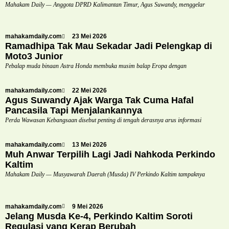
Mahakam Daily — Anggota DPRD Kalimantan Timur, Agus Suwandy, menggelar
mahakamdaily.com
23 Mei 2026
Ramadhipa Tak Mau Sekadar Jadi Pelengkap di
Moto3 Junior
Pebalap muda binaan Astra Honda membuka musim balap Eropa dengan
mahakamdaily.com
22 Mei 2026
Agus Suwandy Ajak Warga Tak Cuma Hafal
Pancasila Tapi Menjalankannya
Perda Wawasan Kebangsaan disebut penting di tengah derasnya arus informasi
mahakamdaily.com
13 Mei 2026
Muh Anwar Terpilih Lagi Jadi Nahkoda Perkindo
Kaltim
Mahakam Daily — Musyawarah Daerah (Musda) IV Perkindo Kaltim tampaknya
mahakamdaily.com
9 Mei 2026
Jelang Musda Ke-4, Perkindo Kaltim Soroti
Regulasi yang Kerap Berubah