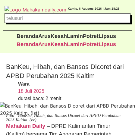
Kamis, 6 Agustus 2026 |
Jam 18:28
Beranda
Arus
Kesah
Lamin
Potret
Lipsus
Beranda
Arus
Kesah
Lamin
Potret
Lipsus
BanKeu, Hibah, dan Bansos Dicoret dari
APBD Perubahan 2025 Kaltim
Wara
18 Juli 2025
durasi baca: 2 menit
Foto : BanKeu, Hibah, dan Bansos Dicoret dari APBD Perubahan
2025 Kaltim. (ist)
Mahakam Daily
– DPRD Kalimantan Timur
(Kaltim) bersama Tim Anggaran Pemerintah