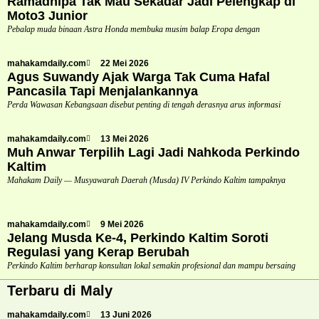
Ramadhipa Tak Mau Sekadar Jadi Pelengkap di
Moto3 Junior
Pebalap muda binaan Astra Honda membuka musim balap Eropa dengan
mahakamdaily.com
22 Mei 2026
Agus Suwandy Ajak Warga Tak Cuma Hafal
Pancasila Tapi Menjalankannya
Perda Wawasan Kebangsaan disebut penting di tengah derasnya arus informasi
mahakamdaily.com
13 Mei 2026
Muh Anwar Terpilih Lagi Jadi Nahkoda Perkindo
Kaltim
Mahakam Daily — Musyawarah Daerah (Musda) IV Perkindo Kaltim tampaknya
mahakamdaily.com
9 Mei 2026
Jelang Musda Ke-4, Perkindo Kaltim Soroti
Regulasi yang Kerap Berubah
Perkindo Kaltim berharap konsultan lokal semakin profesional dan mampu bersaing
Terbaru di Maly
mahakamdaily.com
13 Juni 2026