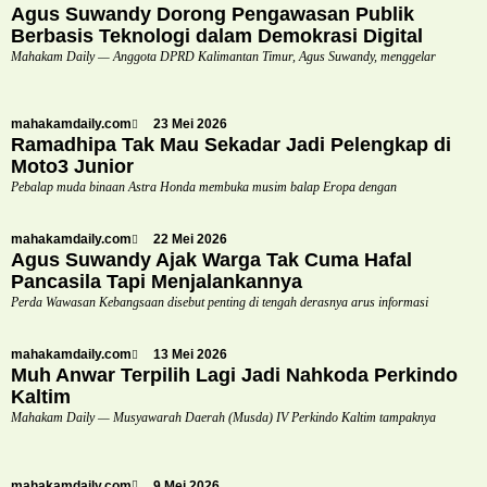
Agus Suwandy Dorong Pengawasan Publik
Berbasis Teknologi dalam Demokrasi Digital
Mahakam Daily — Anggota DPRD Kalimantan Timur, Agus Suwandy, menggelar
mahakamdaily.com
23 Mei 2026
Ramadhipa Tak Mau Sekadar Jadi Pelengkap di
Moto3 Junior
Pebalap muda binaan Astra Honda membuka musim balap Eropa dengan
mahakamdaily.com
22 Mei 2026
Agus Suwandy Ajak Warga Tak Cuma Hafal
Pancasila Tapi Menjalankannya
Perda Wawasan Kebangsaan disebut penting di tengah derasnya arus informasi
mahakamdaily.com
13 Mei 2026
Muh Anwar Terpilih Lagi Jadi Nahkoda Perkindo
Kaltim
Mahakam Daily — Musyawarah Daerah (Musda) IV Perkindo Kaltim tampaknya
mahakamdaily.com
9 Mei 2026