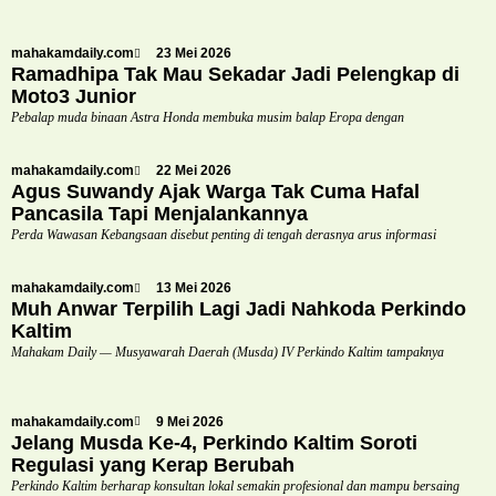
mahakamdaily.com
23 Mei 2026
Ramadhipa Tak Mau Sekadar Jadi Pelengkap di
Moto3 Junior
Pebalap muda binaan Astra Honda membuka musim balap Eropa dengan
mahakamdaily.com
22 Mei 2026
Agus Suwandy Ajak Warga Tak Cuma Hafal
Pancasila Tapi Menjalankannya
Perda Wawasan Kebangsaan disebut penting di tengah derasnya arus informasi
mahakamdaily.com
13 Mei 2026
Muh Anwar Terpilih Lagi Jadi Nahkoda Perkindo
Kaltim
Mahakam Daily — Musyawarah Daerah (Musda) IV Perkindo Kaltim tampaknya
mahakamdaily.com
9 Mei 2026
Jelang Musda Ke-4, Perkindo Kaltim Soroti
Regulasi yang Kerap Berubah
Perkindo Kaltim berharap konsultan lokal semakin profesional dan mampu bersaing