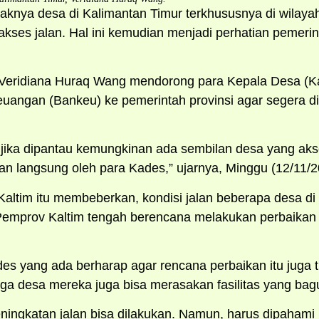
knya desa di Kalimantan Timur terkhususnya di wilaya
akses jalan. Hal ini kemudian menjadi perhatian pemeri
Veridiana Huraq Wang mendorong para Kepala Desa (
angan (Bankeu) ke pemerintah provinsi agar segera di
), jika dipantau kemungkinan ada sembilan desa yang ak
an langsung oleh para Kades,” ujarnya, Minggu (12/11/2
Kaltim itu membeberkan, kondisi jalan beberapa desa 
Pemprov Kaltim tengah berencana melakukan perbaikan j
ades yang ada berharap agar rencana perbaikan itu juga 
ga desa mereka juga bisa merasakan fasilitas yang bag
eningkatan jalan bisa dilakukan. Namun, harus dipahami