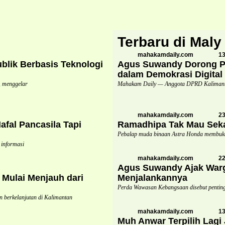
Terbaru di Maly
mahakamdaily.com
13
lik Berbasis Teknologi
Agus Suwandy Dorong Pe
dalam Demokrasi Digital
 menggelar
Mahakam Daily — Anggota DPRD Kalimanta
mahakamdaily.com
23
fal Pancasila Tapi
Ramadhipa Tak Mau Seka
Pebalap muda binaan Astra Honda membuk
 informasi
mahakamdaily.com
22
Agus Suwandy Ajak Warg
Mulai Menjauh dari
Menjalankannya
Perda Wawasan Kebangsaan disebut penting 
berkelanjutan di Kalimantan
mahakamdaily.com
13
Muh Anwar Terpilih Lagi