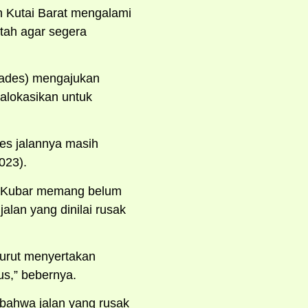
h Kutai Barat mengalami
ntah agar segera
Kades) mengajukan
alokasikan untuk
ses jalannya masih
023).
di Kubar memang belum
alan yang dinilai rusak
turut menyertakan
us,” bebernya.
 bahwa jalan yang rusak