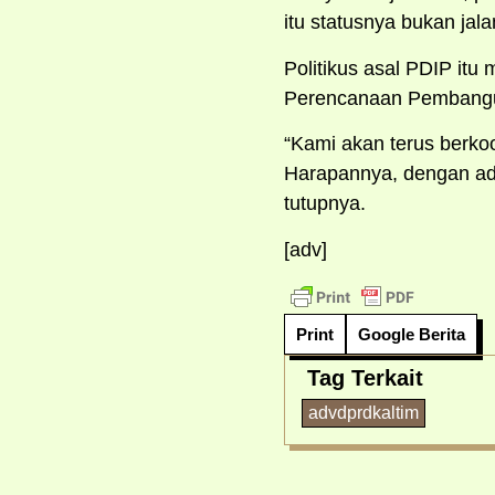
itu statusnya bukan ja
Politikus asal PDIP i
Perencanaan Pembangun
“Kami akan terus berko
Harapannya, dengan ad
tutupnya.
[adv]
Print
Google Berita
Tag Terkait
advdprdkaltim