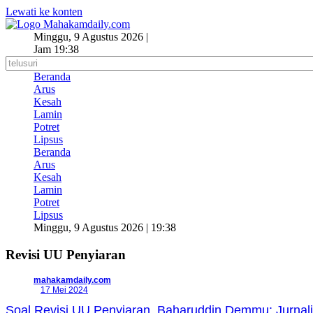
Lewati ke konten
Minggu, 9 Agustus 2026 |
Jam 19:38
Beranda
Arus
Kesah
Lamin
Potret
Lipsus
Beranda
Arus
Kesah
Lamin
Potret
Lipsus
Minggu, 9 Agustus 2026 | 19:38
Revisi UU Penyiaran
mahakamdaily.com
17 Mei 2024
Soal Revisi UU Penyiaran, Baharuddin Demmu: Jurnali