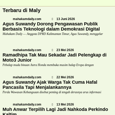
Terbaru di Maly
mahakamdaily.com
13 Juni 2026
Agus Suwandy Dorong Pengawasan Publik
Berbasis Teknologi dalam Demokrasi Digital
Mahakam Daily — Anggota DPRD Kalimantan Timur, Agus Suwandy, menggelar
mahakamdaily.com
23 Mei 2026
Ramadhipa Tak Mau Sekadar Jadi Pelengkap di
Moto3 Junior
Pebalap muda binaan Astra Honda membuka musim balap Eropa dengan
mahakamdaily.com
22 Mei 2026
Agus Suwandy Ajak Warga Tak Cuma Hafal
Pancasila Tapi Menjalankannya
Perda Wawasan Kebangsaan disebut penting di tengah derasnya arus informasi
mahakamdaily.com
13 Mei 2026
Muh Anwar Terpilih Lagi Jadi Nahkoda Perkindo
Kaltim